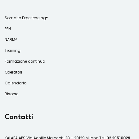
Somatic Experiencing®
PPN
NARM®
Training
Formazione continua
Operatori
Calendario
Risorse
Contatti
KALAPA APS
Via Achille Maiocchi, 18 – 20129 Milano
Tel:
02 29510029